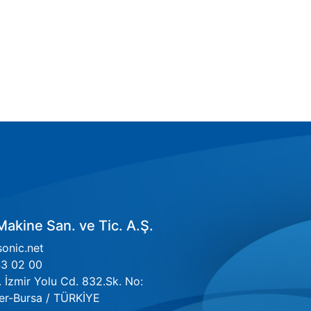
akine San. ve Tic. A.Ş.
onic.net
3 02 00
İzmir Yolu Cd. 832.Sk. No:
er-Bursa / TÜRKİYE