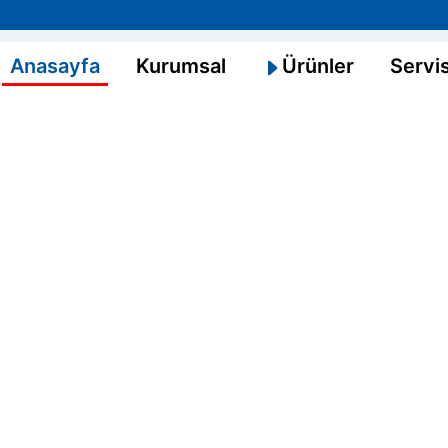
Anasayfa
(bu sayfa)
Kurumsal
Ürünler
Servi