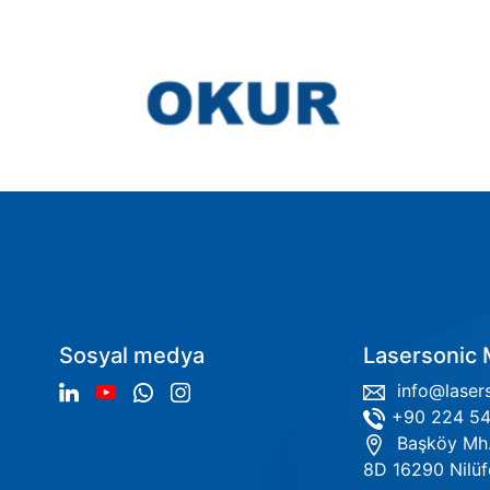
Sosyal medya
Lasersonic M
info@lasers
+90 224 54
Başköy Mh. 
8D 16290 Nilüf