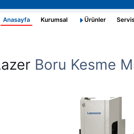
Anasayfa
(bu sayfa)
Kurumsal
Ürünler
Servi
Lazer
Boru Kesme Ma