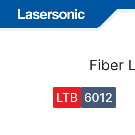
Fiber 
LTB
6012