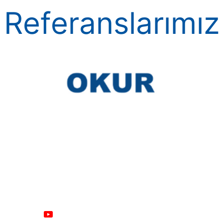
Referanslarımız
Sosyal medya
Lasersonic M
info@lasers