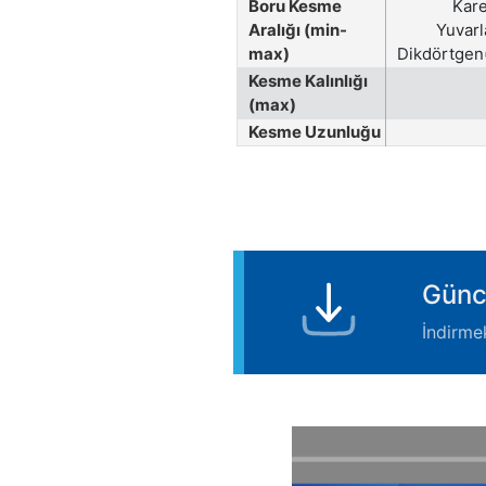
Boru Kesme
Kar
Aralığı (min-
Yuvarl
max)
Dikdörtgen
Kesme Kalınlığı
(max)
Kesme Uzunluğu
Günc
İndirmek