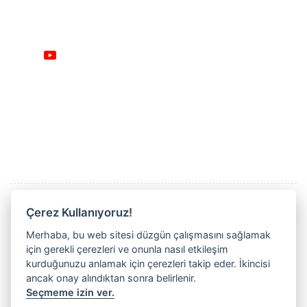
Sosyal medya
Lasersonic Makine San. ve Tic. A.Ş.
info@lasersonic.net
+90 224 543 02 00
Başköy Mh. İzmir Yolu Cd. 832.Sk. No: 8D
16290 Nilüfer-Bursa / TÜRKİYE
Ürünlerimiz ve hizmetlerimiz hakkında bilgi almak
Çerez Kullanıyoruz!
ve herhangi bir sorunuz için bizimle iletişime
Merhaba, bu web sitesi düzgün çalışmasını sağlamak
geçmekten çekinmeyin. Satış ve teknik destek
için gerekli çerezleri ve onunla nasıl etkileşim
ekiplerimiz kısa sürede sizinle iletişime geçecektir.
kurduğunuzu anlamak için çerezleri takip eder. İkincisi
ancak onay alındıktan sonra belirlenir.
Seçmeme izin ver.
LÜTFEN BİZİMLE İLETİŞİME GEÇİN