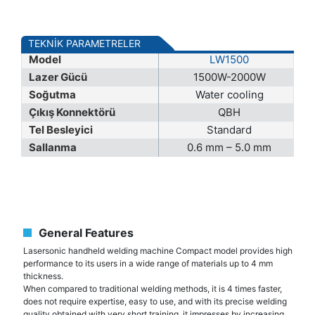
TEKNİK PARAMETRELER
Model
LW1500
Lazer Gücü
1500W-2000W
Soğutma
Water cooling
Çıkış Konnektörü
QBH
Tel Besleyici
Standard
Sallanma
0.6 mm – 5.0 mm
General Features
Lasersonic handheld welding machine Compact model provides high
performance to its users in a wide range of materials up to 4 mm
thickness.
When compared to traditional welding methods, it is 4 times faster,
does not require expertise, easy to use, and with its precise welding
quality obtained with very short training, it impresses by increasing